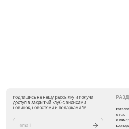
подпишись на нашу рассылку и получи
РАЗДЕЛЫ
доступ в закрытый клуб с анонсами
новинок, новостями и подарками 💛
каталог
о нас
о камере
корпоративные 
доставка
гарантия и возв
подписываясь на рассылку, я соглашаюсь с
условиями
политики конфиденциальности
контакты