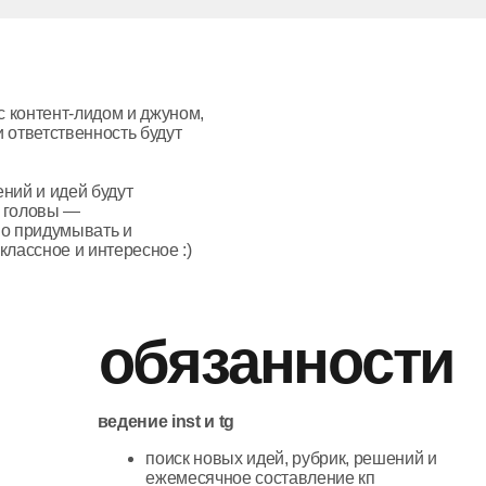
твенность будут
дей будут
ы —
умывать и
е и интересное :)
обязанности
ведение inst и tg
поиск новых идей, рубрик, решений и
ежемесячное составление кп
регулярный контент: съемка,
оформление/монтаж и публикация
постов, сторис, reels
создание контента для спецпроектов и
коллабораций
формирование сетки / визуала
оперативный подхват трендов/
инфоповодов/анонсов