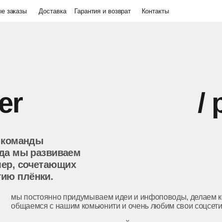
ы
ы
Доставка
Доставка
Гарантия и возврат
Гарантия и возврат
Контакты
Контакты
/ paps
анды
ы развиваем
сочетающих
ёнки.
постоянно придумываем идеи и инфоповоды, делаем коллаборации,
аемся с нашим комьюнити и очень любим свои соцсети.
ому ищем человека, который поможет нам развивать их и делать еще
ее узнаваемыми и классными