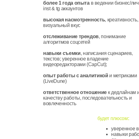
опыт работы с аналитикой
и метриками
(LiveDune)
ответственное отношение
к дедлайнам и
качеству работы, последовательность и
вовлеченность
будет плюсом
:
уверенное владение
навыки работы с ai: 
др.
возможность / навы
на камеру