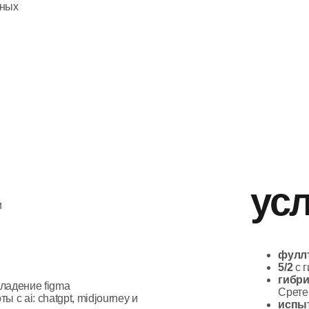
услови
фуллтайм:
40 часов
5/2
с гибким началом
гибрид
: 2-3 дня в н
 figma
Сретенке
chatgpt, midjourney и
испытательный ср
процессы, поддержи
к съемки контента
понять, взаимный ли
дмс
после испытате
з/п по результатам
обсуждать
кома
френ
боль
возмо
брен
возм
зоны 