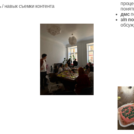
откликнуться
этапы после анкеты: небольшое
тестовое и очное собеседование
(по вопросам - тг @ballymila)