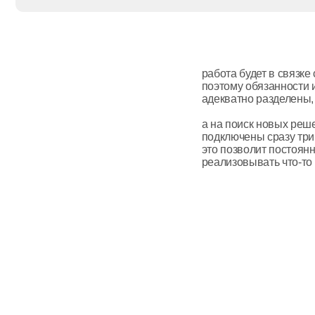
поэтому обязанности и ответс
адекватно разделены,
а на поиск новых решений и и
подключены сразу три голов
это позволит постоянно прид
реализовывать что-то классно