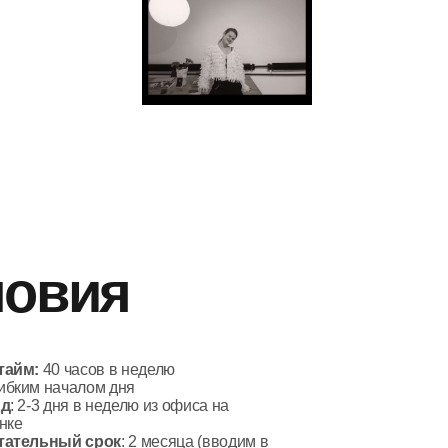
я
 в неделю
 дня
еделю из офиса на
ок
: 2 месяца (вводим в
ваем и пытаемся
 мэтч)
льного
собеседования, готовы
нда молодых и очень
дли ребят
шой уровень свободы и
жности влиять на развитие
да
ожность роста и расширения
ответственности