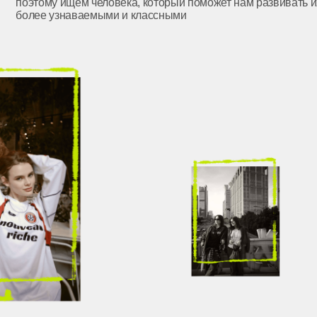
ент-лидом и джуном,