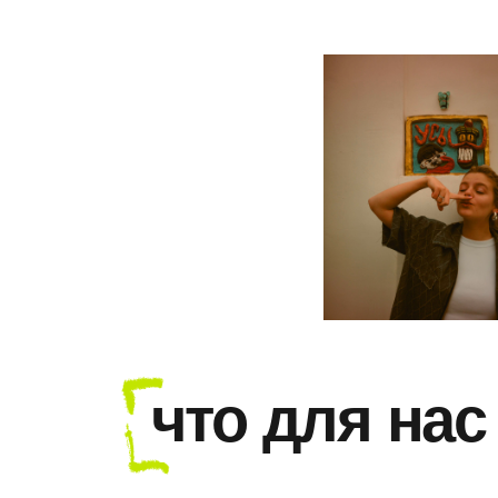
что для нас в
более 1 года опыта
в ведении бизнес/личных
inst & tg аккаунтов
высокая насмотренность
, креативность,
визуальный вкус
отслеживание трендов
, понимание
алгоритмов соцсетей
навыки съемки
, написания сценариев,
текстов; уверенное владение
видеоредакторами (CapCut);