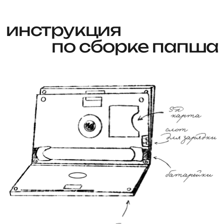
смотреть видео-инструкцию
1. собираем плату
Вставь в плату батарейки и SD-карту.
2. надеваем кейс
Надень кейс и закрути болтики.
3. ставим папш на зарядку