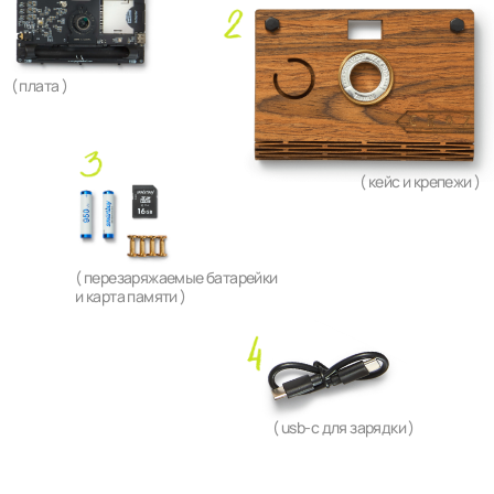
( перезаряжаемые батарейки
и карта памяти )
( usb-c для зарядки )
инструкция
по сборке папша