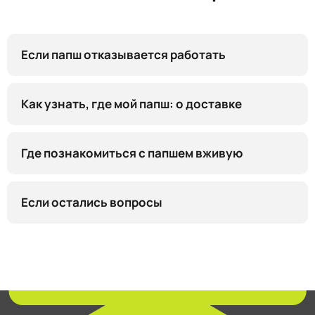
корпоративные заказы
доставка
гарантия и возврат
контакты
Если папш отказывается работать
политика конфиденциальности
ССЫЛКИ
публичная оферта
Как узнать, где мой папш: о доставке
пользовательское соглашение
реквизиты
Где познакомиться с папшем вживую
yuliavilchinskaya
РАЗРАБОТКА САЙТА
Если остались вопросы
МЕНЮ
КАТАЛОГ
ГЛАВНАЯ
ИЗБРАННОЕ
КОРЗИНА