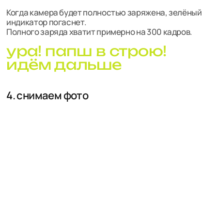
Фан-факт: сон — обычное состояние папша.
Камера включается нажатием на кнопку затвора,
а засыпает — через 5–10 секунд.
Фильтры переключаются бегунком сзади.
Можно выбрать цветной, чёрно-белый, сепию или
блю.
Именно в таком порядке!
5. смотрим, что получилось