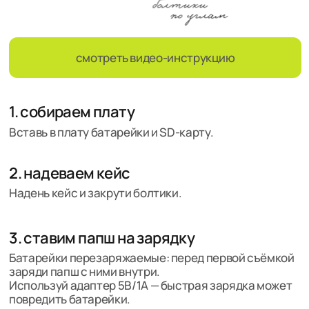
Батарейки перезаряжаемые: перед первой съёмкой
заряди папш с ними внутри.
Используй адаптер 5В/1А — быстрая зарядка может
повредить батарейки.
Когда камера будет полностью заряжена, зелёный
индикатор погаснет.
Полного заряда хватит примерно на 300 кадров.
ура! папш в строю!
идём дальше
4. снимаем фото