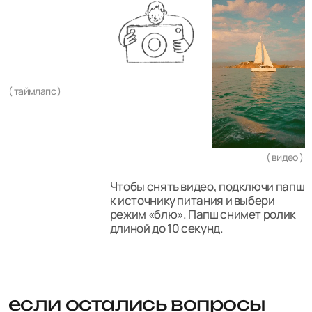
подпишись на нашу рассылку и получи доступ в закрытый
клуб с анонсами новинок, новостями и подарками 💛
подписываясь на рассылку, я соглашаюсь с условиями
политики
конфиденциальности
МЫ В СОЦСЕТЯХ
каталог
РАЗДЕЛЫ
о нас
о камере