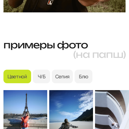
питания и выбери режим «сепия». Папш будет делать
кадры подряд, а после — совместит снимки
и сделает из них короткое видео.
( таймлапс )
( видео )
Чтобы снять видео, подключи папш
к источнику питания и выбери
режим «блю». Папш снимет ролик
длиной до 10 секунд.