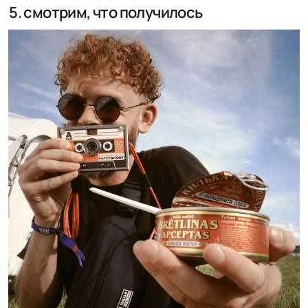
(на папш)
Цветной
Ч/Б
Сепия
Блю
видео и таймлапс
Чтобы снять таймлапс, подключи папш к источнику