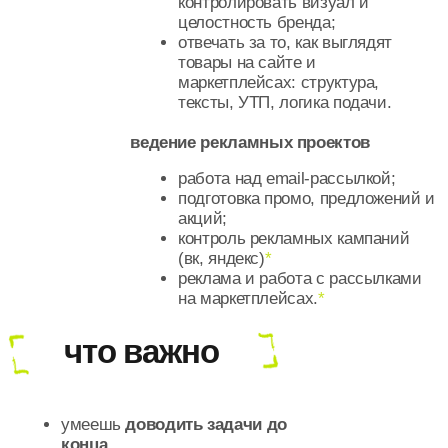
что важно
умеешь
доводить задачи до
конца
внимателен к деталям;
насмотренность на уровне топ
локальных брендов (держать
высокий уровень визуальной
коммуникации в рекламе и
продукте — наш приоритет на
год);
не теряешься без четкого ТЗ;
есть опыт работы с
подрядчиками: составлял тз для
дизайнеров, сторонних
подрядчиков;
спокойно относишься к правкам и
итерациям;
умеешь работать с таблицами,
есть опыт работы как минимум с
одним рекламным кабинетом и
*будет супер, если
сервисом аналитики.
*
сможешь вовлечься в
рекламные каналы, но
рассмотрим кандидатов и
без этого опыта.