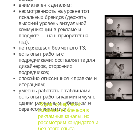
мы предлагаем
работу в эстетичном,
растущем бренде;
влияние на проекты и
свобода предлагать идеи;
участие в съёмках,
релизах, коллаборациях;
быстрые итерации,
прозрачные задачи;
гибридный график, офис
м. Сретенский бульвар;
дмс после испытательного
срока;
зарплата в рынке по
результатам
собеседования.