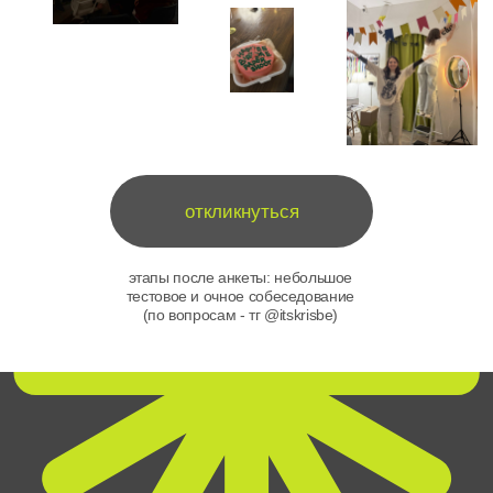
подписываясь на рассылку, я соглашаюсь с условиями
политики
конфиденциальности
МЫ В СОЦСЕТЯХ
каталог
РАЗДЕЛЫ
о нас
о камере
корпоративные заказы
доставка
гарантия и возврат
контакты
политика конфиденциальности
ССЫЛКИ
публичная оферта
пользовательское соглашение
реквизиты