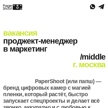
вакансия
проджект-менеджер
в маркетинг
/middle
г. москва
_ __ _. _
PaperShoot (или папш) —
бренд цифровых камер с магией
пленки, который растёт, быстро
запускает спецпроекты и делает всё
звонко, аккуратно и с любовью к
деталям.
Ищем project marketing