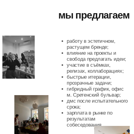
откликнуться
этапы после анкеты: небольшое
тестовое и очное собеседование
(по вопросам - тг @itskrisbe)
подпишись на нашу рассылку и получи доступ в закрытый
клуб с анонсами новинок, новостями и подарками 💛