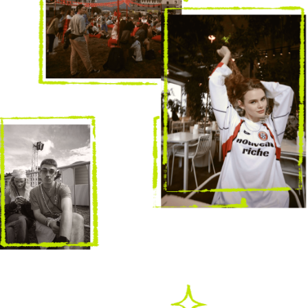
твои задачи
ведение спецпроектов
вести спецпроекты (создание новых
кейсов для камеры, спецпроект к
новому году итд);
собирать референсы, управлять
таймингом, пинговать, доводить до
результата;
продумывать риски заранее,
обеспечивать качественный запуск, а