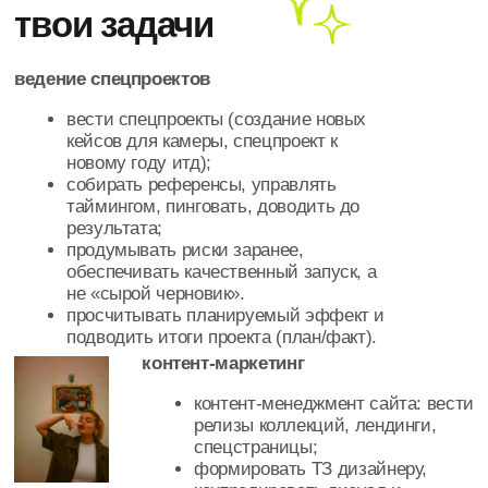
не «сырой черновик».
просчитывать планируемый эффект и
подводить итоги проекта (план/факт).
контент-маркетинг
контент-менеджмент сайта: вести
релизы коллекций, лендинги,
спецстраницы;
формировать ТЗ дизайнеру,
контролировать визуал и
целостность бренда;
отвечать за то, как выглядят
товары на сайте и
маркетплейсах: структура,
тексты, УТП, логика подачи.
ведение рекламных проектов
работа над email-рассылкой;
подготовка промо, предложений и
акций;
контроль рекламных кампаний
(вк, яндекс)
*
реклама и работа с рассылками
на маркетплейсах.
*