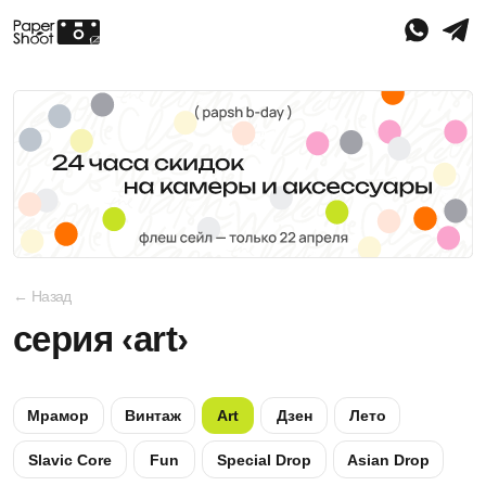
← Назад
серия ‹art›
Мрамор
Винтаж
Art
Дзен
Лето
Slavic Core
Fun
Special Drop
Asian Drop