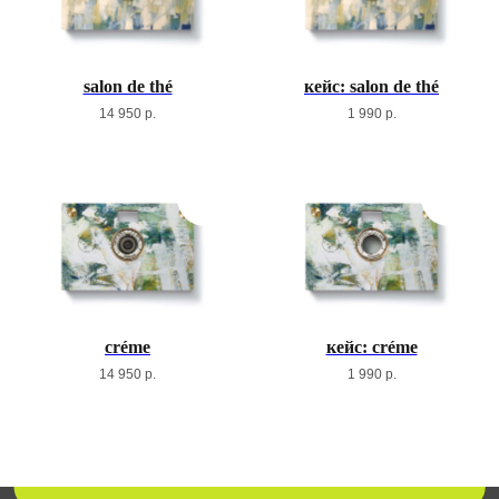
salon de thé
кейс: salon de thé
14 950
р.
1 990
р.
créme
кейс: créme
14 950
р.
1 990
р.
подпишись на нашу рассылку и получи доступ в закрытый
клуб с анонсами новинок, новостями и подарками 💛