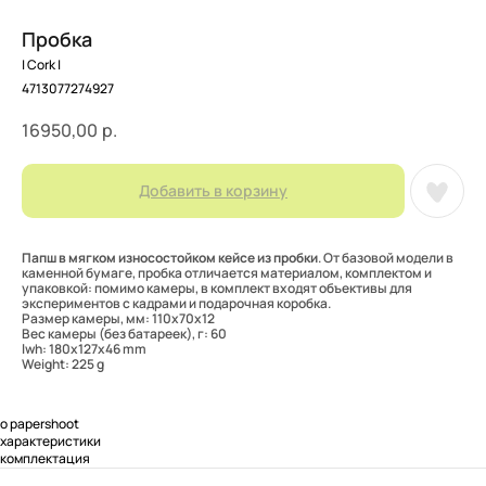
Пробка
| Cork |
4713077274927
16950,00
р.
Добавить в корзину
Папш в мягком износостойком кейсе из пробки
. От базовой модели в
каменной бумаге, пробка отличается материалом, комплектом и
упаковкой: помимо камеры, в комплект входят объективы для
экспериментов с кадрами и подарочная коробка.
Размер камеры, мм: 110x70x12
Вес камеры (без батареек), г: 60
lwh: 180x127x46 mm
Weight: 225 g
o papershoot
характеристики
комплектация