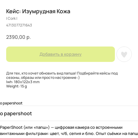
Кейс: Изумрудная Кожа
| Cork |
4713077271643
2390,00
р.
Добавить в корзину
Для тех, кто хочет обновить вид папша! Подбирайте кейсы под
сезоны, образы или просто настроение :)
lwh: 180x122x3 mm
Weight: 15 g
o papershoot
o papershoot
PaperShoot (или «папш») — цифровая камера со встроенными
винтажными фильтрами: цвет, ч/б, сепия и блю. Опыт съёмки на папш