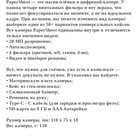
PaperShoot — это магия плёнки в цифровой камере. У
пашпа четыре винтажных фильтра и нет экрана, что
помогает фокусироваться на моменте, а не на идеальном
кадре. При желании, вы можете изменить вид камеры:
выберите один из 50+ вариантов универсальных кейсов.
Все камеры PaperShoot одинаковы внутри и отличаются
только внешним видом:
• 20 МП разрешение;
• Автоэкспозиция;
• 4 фильтра (цветной, ч/б, сепия, блю);
• Видео и timelapse режимы.
Всё, что нужно для съёмки, уже есть в комплекте —
ничего докупать не нужно. В упаковке вы найдете:
• Материнскую плату камеры;
• Кейс из стекловолокна;
• Силиконовый бампер;
• Ремешок на руку;
• Type-C - С кабель (для зарядки и просмотра фото);
• SD-карта на 8 ГБ и ААА-батарейки.
Размер камеры, мм: 110 x 75 x 18
Вес камеры, г: 130