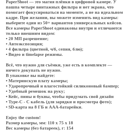
PaperShoot — это магия плёнки в цифровой камере. У
пашпа четыре винтажных фильтра и нет экрана, что
помогает фокусироваться на моменте, а не на идеальном
кадре. При желании, вы можете изменить вид камеры:
выберите один из 50+ вариантов универсальных кейсов.
Все камеры PaperShoot одинаковы внутри и отличаются
только внешним видом:
• 20 МП разрешение;
• Автоэкспозиция;
• 4 фильтра (цветной, ч/б, сепия, блю);
• Видео и timelapse режимы.
Всё, что нужно для съёмки, уже есть в комплекте —
ничего докупать не нужно.
В упаковке вы найдете:
• Материнскую плату камеры;
• Ударопрочный и влагостойкий силиконовый бампер;
• Удобный ремешок на руку;
• Кейс, пины и буквы, чтобы придумать свой дизайн
• Type-C - С кабель (для зарядки и просмотра фото);
• SD-карта на 8 ГБ и ААА-батарейки.
Enjoy the custom!
Размер камеры, мм: 110 x 75 x 18
Вес камеры (без батареек), г: 154