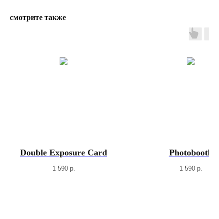
смотрите также
Double Exposure Card
Photobooth
1 590
р.
1 590
р.